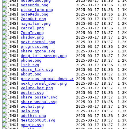
noteRound.png
noteUndo.png
close_form.png
noteRedo.png
ZoomOut.png
magnifier.png
cancel.png
ZoomIn.png
shadow.png
next_normal.png
progress.png
share_qzone.svg
deep_left_sewing.png
phone.png
link.svg
share_link.svg
about.png
previous_normal_down..>
next_normal_down.png
volume-bar.png
poster.svg
share_poster.svg
share_wechat.svg
wechat.png
Help.png
addthis.png
NeatZoomOut.svg
google.svg