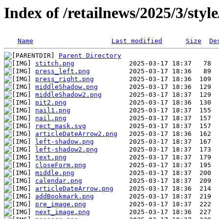
Index of /retailnews/2025/3/style
Name
Last modified
Size
De
Parent Directory
stitch.png
press_left.png
press_right.png
middleShadow.png
middleShadow2.png
pit2.png
nail1.png
nail.png
rect_mask.svg
articleDateArrow2.png
left-shadow.png
left-shadow2.png
text.png
closeForm.png
middle.png
calendar.png
articleDateArrow.png
addBookmark.png
pre_image.png
next_image.png