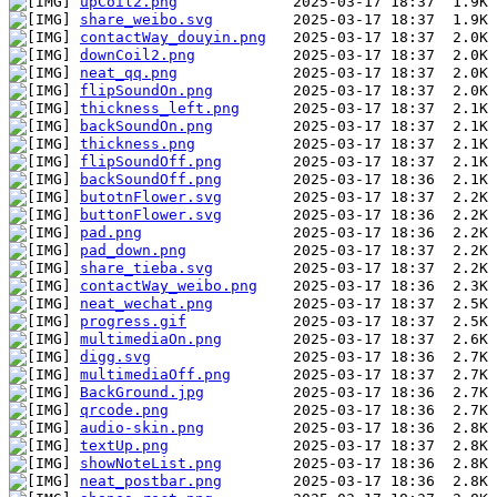
upCoil2.png
share_weibo.svg
contactWay_douyin.png
downCoil2.png
neat_qq.png
flipSoundOn.png
thickness_left.png
backSoundOn.png
thickness.png
flipSoundOff.png
backSoundOff.png
butotnFlower.svg
buttonFlower.svg
pad.png
pad_down.png
share_tieba.svg
contactWay_weibo.png
neat_wechat.png
progress.gif
multimediaOn.png
digg.svg
multimediaOff.png
BackGround.jpg
qrcode.png
audio-skin.png
textUp.png
showNoteList.png
neat_postbar.png