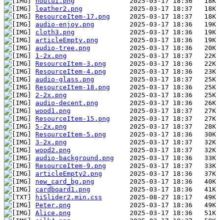
houtui.png
leather2.png
ResourceItem-17.png
audio-enjoy.png
cloth3.png
articleEmpty.png
audio-tree.png
1-2x.png
ResourceItem-3.png
ResourceItem-4.png
audio-glass.png
ResourceItem-18.png
2-2x.png
audio-decent.png
wood1.png
ResourceItem-15.png
5-2x.png
ResourceItem-5.png
3-2x.png
wood2.png
audio-background.png
ResourceItem-9.png
articleEmpty2.png
new_card_bg.png
cardboard1.png
hiSlider2.min.css
Peter.png
Alice.png