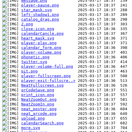
message.png
player-pause.png
star_mask.svg
left-shadow1.png
catalog_drag.png
2.png
close-icon.png
calendarCancle.png
heart_mask.svg
player-play.png
calendar_form.png
player-volume.png
phonetic.png
twitter.svg
player-volume-full.png
pit.png
player-fullscreen.png
player-exit-fullscre..>
NeatFullscreen.svg
qrCodeSave.png
print_icon.png
NeatZoomOut.png
NeatZoomIn.png
neat_poster.png
neat_qrcode.png
upload.png
calendarSearch.png
more.svg