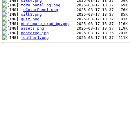
silk4.png
more_panel_bg.png
jsColorPanel.png
silk3.png
quiz.png
neat_more_crad_bg.png
assets.png
posterBg.jpg
leather1.png