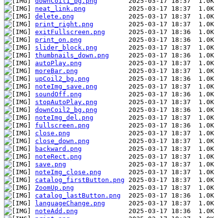
downCoil1_bg.png
neat_link.png
delete.png
print_right.png
exitFullscreen.png
print_on.png
slider_block.png
thumbnails_down.png
autoPlay.png
moreBar.png
upCoil2_bg.png
noteImg_save.png
soundOff.png
stopAutoPlay.png
downCoil2_bg.png
noteImg_del.png
fullscreen.png
close.png
close_down.png
backward.png
noteRect.png
save.png
noteImg_close.png
catalog_firstButton.png
ZoomUp.png
catalog_lastButton.png
languageChange.png
noteAdd.png