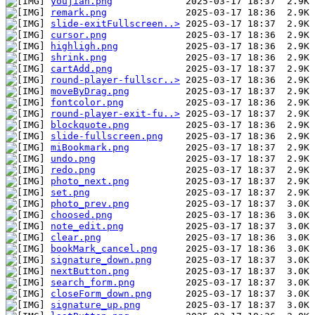
youjian.png
remark.png
slide-exitFullscreen..>
cursor.png
highligh.png
shrink.png
cartAdd.png
round-player-fullscr..>
moveByDrag.png
fontcolor.png
round-player-exit-fu..>
blockquote.png
slide-fullscreen.png
miBookmark.png
undo.png
redo.png
photo_next.png
set.png
photo_prev.png
choosed.png
note_edit.png
clear.png
bookMark_cancel.png
signature_down.png
nextButton.png
search_form.png
closeForm_down.png
signature_up.png