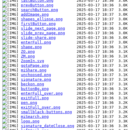
lastButton.png
prevButton.png
searchButton.png
addImage.png
shapes_ellipse.png
firstButton.png
slide_next_page.png
slide_prev_page.png
slide-share.png
enterFull.png
shape.png
ZO.png
ZM.png
ZoomIn.svg
gotoPage.png
miShare.png
unchoosed.png
signature.png
beckon.png
buttonBg.png
enterFull_over.png
exitFull.png
pen.png
exitFull_over.png
smallblack-buttons.png
miSearch.png
logo.png
signature_dateClose.png