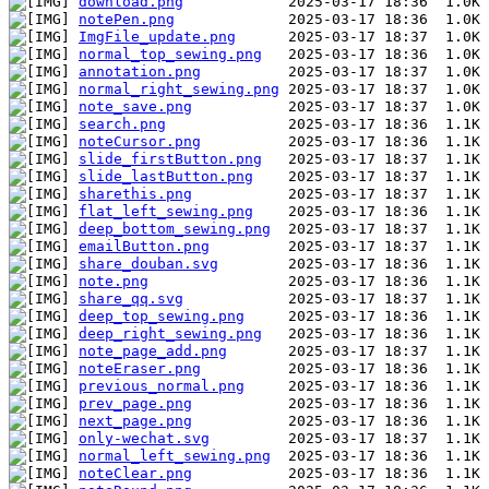
download.png
notePen.png
ImgFile_update.png
normal_top_sewing.png
annotation.png
normal_right_sewing.png
note_save.png
search.png
noteCursor.png
slide_firstButton.png
slide_lastButton.png
sharethis.png
flat_left_sewing.png
deep_bottom_sewing.png
emailButton.png
share_douban.svg
note.png
share_qq.svg
deep_top_sewing.png
deep_right_sewing.png
note_page_add.png
noteEraser.png
previous_normal.png
prev_page.png
next_page.png
only-wechat.svg
normal_left_sewing.png
noteClear.png