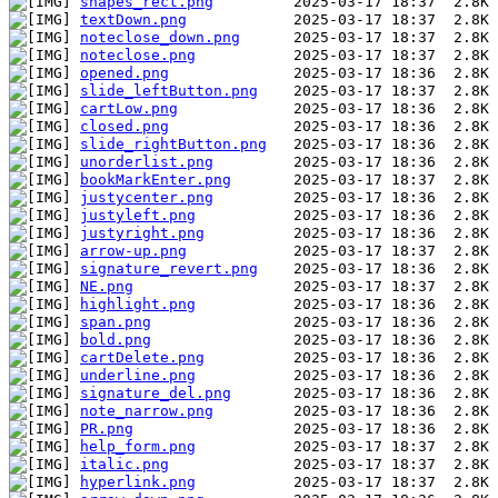
shapes_rect.png
textDown.png
noteclose_down.png
noteclose.png
opened.png
slide_leftButton.png
cartLow.png
closed.png
slide_rightButton.png
unorderlist.png
bookMarkEnter.png
justycenter.png
justyleft.png
justyright.png
arrow-up.png
signature_revert.png
NE.png
highlight.png
span.png
bold.png
cartDelete.png
underline.png
signature_del.png
note_narrow.png
PR.png
help_form.png
italic.png
hyperlink.png