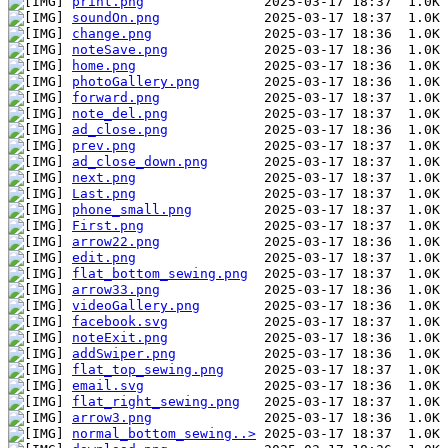
print.png
soundOn.png
change.png
noteSave.png
home.png
photoGallery.png
forward.png
note_del.png
ad_close.png
prev.png
ad_close_down.png
next.png
Last.png
phone_small.png
First.png
arrow22.png
edit.png
flat_bottom_sewing.png
arrow33.png
videoGallery.png
facebook.svg
noteExit.png
addSwiper.png
flat_top_sewing.png
email.svg
flat_right_sewing.png
arrow3.png
normal_bottom_sewing..>