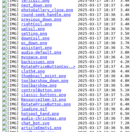
leftCoil.png
next_down.png
photoGallery_close.png
round-seek-handle.png
previous_down.png
rightCoil.png
upCoil.png
setting.png
downCoil.png
pc_down.png
assistant.png
audio-default.png
myspace.png
backissues.png
RotatePriceButtonCov..>
cloth4.png
thumbnail_point.png
toolbarshow_down.png
toolbarshow.png
controlButton.png
classic-buttons.png
ResourceItem-13.png
RotatePriceButton.png
loading.gif
hotspot_hand.png
audio-christmas.png
chat_bot.svg
articleEmpty1.png