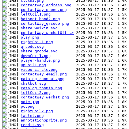
cloth2.png
contactWay_address.png
contactWay_phone.png
leftCoil1.png
hotspot_hand2.png
contactWay_qrcode.png
share_weixin.svg
contactWay_wechatOff..>
play.png
rightCoil1.png
qrcode.svg
share_qrcode.svg
downCoil1.png
player-handle.png
upCoil1.png
video-circle.png
contactWay_email.png
catalog_zoomout.png
chatbot.svg
catalog_zoomin.png
leftCoil2.png
contactWay_wechat.png
note.jpg
pc.png
rightCoil2.png
tablet.png
annotationSprite.png
reddit.svg