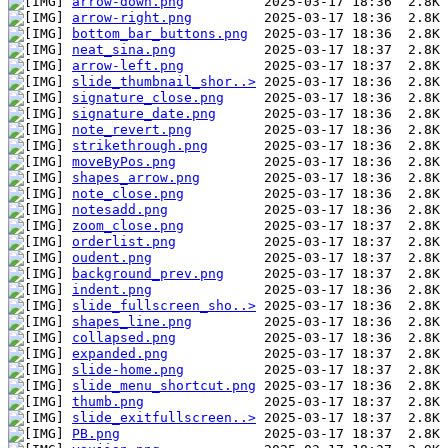
arrow-down.png
arrow-right.png
bottom_bar_buttons.png
neat_sina.png
arrow-left.png
slide_thumbnail_shor..>
signature_close.png
signature_date.png
note_revert.png
strikethrough.png
moveByPos.png
shapes_arrow.png
note_close.png
notesadd.png
zoom_close.png
orderlist.png
oudent.png
background_prev.png
indent.png
slide_fullscreen_sho..>
shapes_line.png
collapsed.png
expanded.png
slide-home.png
slide_menu_shortcut.png
thumb.png
slide_exitfullscreen..>
PB.png