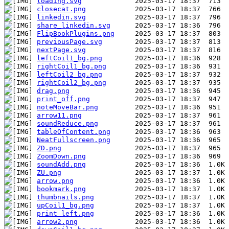
loading.svg
closecat.png
linkedin.svg
share_linkedin.svg
FlipBookPlugins.png
previousPage.svg
nextPage.svg
leftCoil1_bg.png
rightCoil1_bg.png
leftCoil2_bg.png
rightCoil2_bg.png
drag.png
print_off.png
noteMoveBar.png
arrow11.png
soundReduce.png
tableOfContent.png
NeatFullscreen.png
ZD.png
ZoomDown.png
soundAdd.png
ZU.png
arrow.png
bookmark.png
thumbnails.png
upCoil1_bg.png
print_left.png
arrow2.png