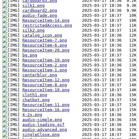
cardboard3.png
silk1.png
cardboard2.png
audio-fade.png
ResourceItem-14.png
restrictedAccess.png
silk2.png
catalog_icon.png
ResourceItem-7.png
ResourceItem-6.png
ResourceItem-20.png
bg.png
ResourceItem-19.png
ResourceItem-2.png
ResourceItem-1.png
centerblur.png
ResourceItem-12.png
ResourceItem-8.png
ResourceItem-10.png
cloth1.png
chatbot.png
ResourceItem-11.png
ResourceItem-16.png
4-2x.png
audio-simple.png
audio-loading.gif
audio-advanced.png
singleClose.png