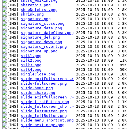
share_weixin.svg
sharethis.png
showNoteList.png
shrink.png
signature.png
signature_close.png
signature_date.png
signature_dateClose.png
signature_del.png
signature_down.png
signature_revert.png
signature_up.png
silk1.png
silk2.png
silk3.png
silk4.png
singleClose.png
slide-exitFullscreen..>
slide-fullscreen.png
slide-home.png
slide-share.png
slide_exitfullscreen..>
slide_firstButton.png
slide_fullscreen_sho..>
slide_lastButton.png
slide_leftButton.png
slide_menu_shortcut.png
slide_next_page.png