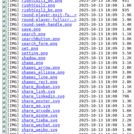
rightCoil1_bg.png
rightCoil2.png
rightCoil2_bg.png
round-player-exit-fu..>
round-player-fullscr..>
round-seek-handle.png
save.png
search.png
searchButton.png
search_form.png
set.png
setting.png
shadow.png
shape.png
shapes_arrow.png
shapes_ellipse.png
shapes_line.png
shapes_rect.png
share_douban.svg
share_link.svg
share_linkedin.svg
share_poster.svg
share_qq.svg
share_qrcode.svg
share_qzone.svg
share_tieba.svg
share_wechat.svg
share_weibo.svg