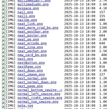
multimediaOff.png
multimediaOn.png
myspace.png
nail.png
nail1.png
nailUp.png
neat_link.png
neat_more_crad_bg.png
neat_postbar.png
neat_poster.png
neat_qq.png
neat_qrcode.png
neat_sina.png
neat_wechat.png
new_card_bg.png
next.png
nextButton.png
nextPage.svg
next_down.png
next_image.png
next_normal.png
next_normal_down.png
next_page.png
normal_bottom_sewing..>
normal_left_sewing.png
normal_right_sewing.png
normal_top_sewing.png
note.jpg