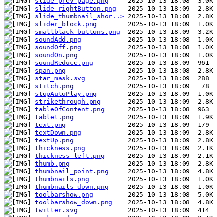
slide_prev_page.png
slide_rightButton.png
slide_thumbnail_shor..>
slider_block.png
smallblack-buttons.png
soundAdd.png
soundOff.png
soundOn.png
soundReduce.png
span.png
star_mask.svg
stitch.png
stopAutoPlay.png
strikethrough.png
tableOfContent.png
tablet.png
text.png
textDown.png
textUp.png
thickness.png
thickness_left.png
thumb.png
thumbnail_point.png
thumbnails.png
thumbnails_down.png
toolbarshow.png
toolbarshow_down.png
twitter.svg