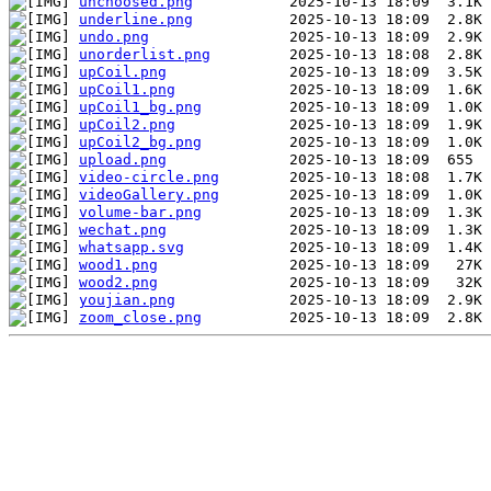
unchoosed.png
underline.png
undo.png
unorderlist.png
upCoil.png
upCoil1.png
upCoil1_bg.png
upCoil2.png
upCoil2_bg.png
upload.png
video-circle.png
videoGallery.png
volume-bar.png
wechat.png
whatsapp.svg
wood1.png
wood2.png
youjian.png
zoom_close.png