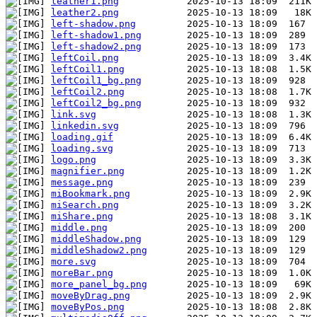
leather1.png
leather2.png
left-shadow.png
left-shadow1.png
left-shadow2.png
leftCoil.png
leftCoil1.png
leftCoil1_bg.png
leftCoil2.png
leftCoil2_bg.png
link.svg
linkedin.svg
loading.gif
loading.svg
logo.png
magnifier.png
message.png
miBookmark.png
miSearch.png
miShare.png
middle.png
middleShadow.png
middleShadow2.png
more.svg
moreBar.png
more_panel_bg.png
moveByDrag.png
moveByPos.png