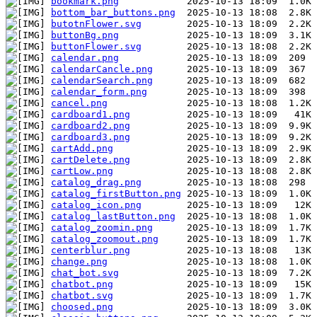
bookmark.png
bottom_bar_buttons.png
butotnFlower.svg
buttonBg.png
buttonFlower.svg
calendar.png
calendarCancle.png
calendarSearch.png
calendar_form.png
cancel.png
cardboard1.png
cardboard2.png
cardboard3.png
cartAdd.png
cartDelete.png
cartLow.png
catalog_drag.png
catalog_firstButton.png
catalog_icon.png
catalog_lastButton.png
catalog_zoomin.png
catalog_zoomout.png
centerblur.png
change.png
chat_bot.svg
chatbot.png
chatbot.svg
choosed.png