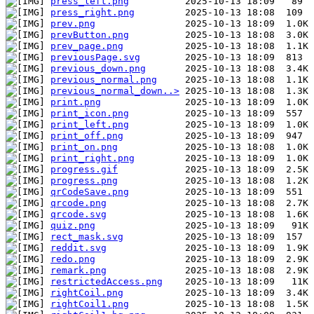
press_left.png
press_right.png
prev.png
prevButton.png
prev_page.png
previousPage.svg
previous_down.png
previous_normal.png
previous_normal_down..>
print.png
print_icon.png
print_left.png
print_off.png
print_on.png
print_right.png
progress.gif
progress.png
qrCodeSave.png
qrcode.png
qrcode.svg
quiz.png
rect_mask.svg
reddit.svg
redo.png
remark.png
restrictedAccess.png
rightCoil.png
rightCoil1.png