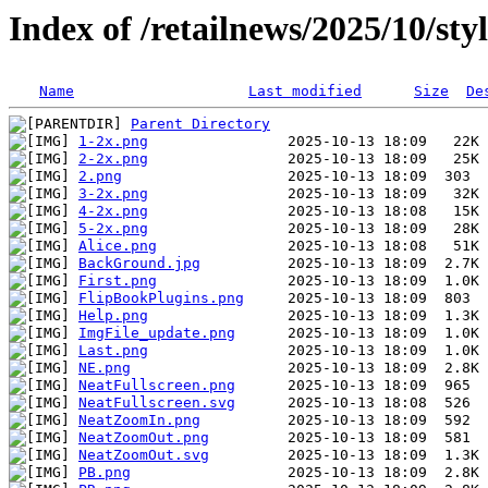
Index of /retailnews/2025/10/styl
Name
Last modified
Size
De
Parent Directory
1-2x.png
2-2x.png
2.png
3-2x.png
4-2x.png
5-2x.png
Alice.png
BackGround.jpg
First.png
FlipBookPlugins.png
Help.png
ImgFile_update.png
Last.png
NE.png
NeatFullscreen.png
NeatFullscreen.svg
NeatZoomIn.png
NeatZoomOut.png
NeatZoomOut.svg
PB.png