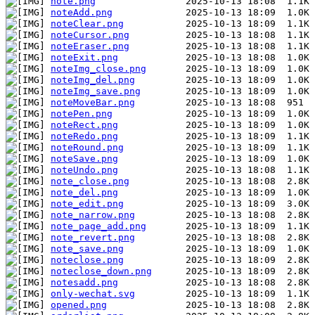
note.png
noteAdd.png
noteClear.png
noteCursor.png
noteEraser.png
noteExit.png
noteImg_close.png
noteImg_del.png
noteImg_save.png
noteMoveBar.png
notePen.png
noteRect.png
noteRedo.png
noteRound.png
noteSave.png
noteUndo.png
note_close.png
note_del.png
note_edit.png
note_narrow.png
note_page_add.png
note_revert.png
note_save.png
noteclose.png
noteclose_down.png
notesadd.png
only-wechat.svg
opened.png