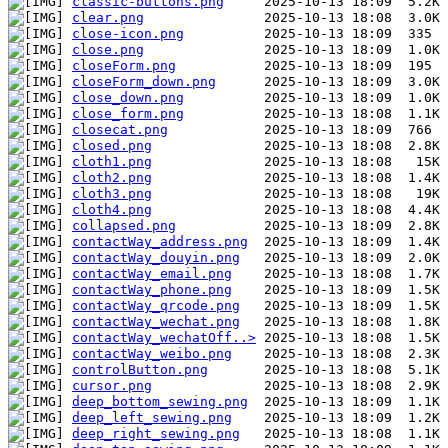
classic-buttons.png
clear.png
close-icon.png
close.png
closeForm.png
closeForm_down.png
close_down.png
close_form.png
closecat.png
closed.png
cloth1.png
cloth2.png
cloth3.png
cloth4.png
collapsed.png
contactWay_address.png
contactWay_douyin.png
contactWay_email.png
contactWay_phone.png
contactWay_qrcode.png
contactWay_wechat.png
contactWay_wechatOff..>
contactWay_weibo.png
controlButton.png
cursor.png
deep_bottom_sewing.png
deep_left_sewing.png
deep_right_sewing.png