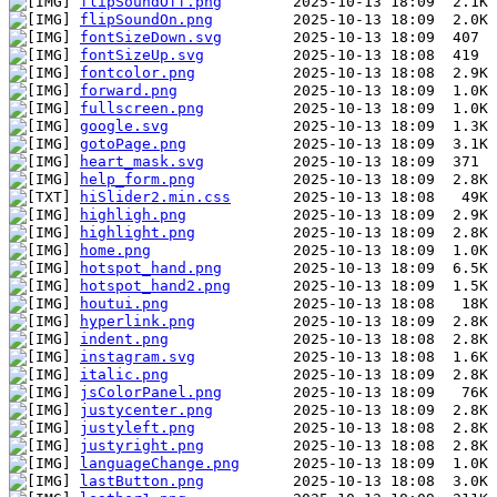
flipSoundOff.png
flipSoundOn.png
fontSizeDown.svg
fontSizeUp.svg
fontcolor.png
forward.png
fullscreen.png
google.svg
gotoPage.png
heart_mask.svg
help_form.png
hiSlider2.min.css
highligh.png
highlight.png
home.png
hotspot_hand.png
hotspot_hand2.png
houtui.png
hyperlink.png
indent.png
instagram.svg
italic.png
jsColorPanel.png
justycenter.png
justyleft.png
justyright.png
languageChange.png
lastButton.png