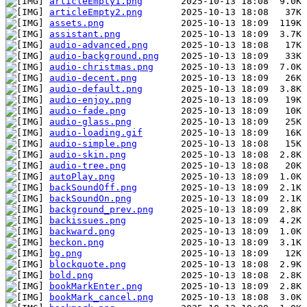
articleEmpty1.png
articleEmpty2.png
assets.png
assistant.png
audio-advanced.png
audio-background.png
audio-christmas.png
audio-decent.png
audio-default.png
audio-enjoy.png
audio-fade.png
audio-glass.png
audio-loading.gif
audio-simple.png
audio-skin.png
audio-tree.png
autoPlay.png
backSoundOff.png
backSoundOn.png
background_prev.png
backissues.png
backward.png
beckon.png
bg.png
blockquote.png
bold.png
bookMarkEnter.png
bookMark_cancel.png