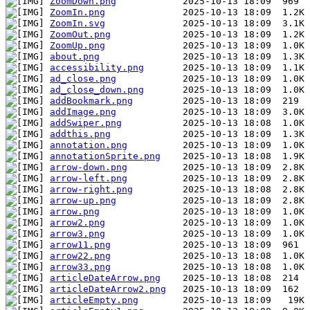
ZoomDown.png
ZoomIn.png
ZoomIn.svg
ZoomOut.png
ZoomUp.png
about.png
accessibility.png
ad_close.png
ad_close_down.png
addBookmark.png
addImage.png
addSwiper.png
addthis.png
annotation.png
annotationSprite.png
arrow-down.png
arrow-left.png
arrow-right.png
arrow-up.png
arrow.png
arrow2.png
arrow3.png
arrow11.png
arrow22.png
arrow33.png
articleDateArrow.png
articleDateArrow2.png
articleEmpty.png