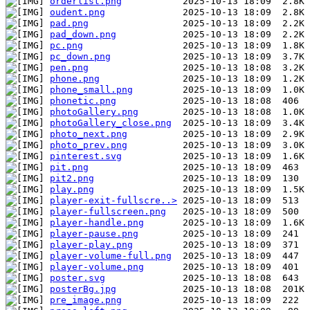
orderlist.png
oudent.png
pad.png
pad_down.png
pc.png
pc_down.png
pen.png
phone.png
phone_small.png
phonetic.png
photoGallery.png
photoGallery_close.png
photo_next.png
photo_prev.png
pinterest.svg
pit.png
pit2.png
play.png
player-exit-fullscre..>
player-fullscreen.png
player-handle.png
player-pause.png
player-play.png
player-volume-full.png
player-volume.png
poster.svg
posterBg.jpg
pre_image.png