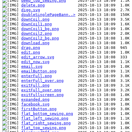
deep_top_sewing.png
delete.png
digg.svg
doubleSinglePageBann..>
downCoil.png
downCoil1.png
downCoil1_bg.png
downCoil2.png
downCoil2_bg.png
download.png
drag.png
edit.png
edit_arrow.svg
edit_now.svg
email.svg
emailButton.png
enterFull.png
enterFull_over.png
exitFull.png
exitFull_over.png
exitFullscreen.png
expanded.png
facebook.svg
firstButton.png
flat_bottom_sewing.png
flat_left_sewing.png
flat_right_sewing.png
flat_top_sewing.png