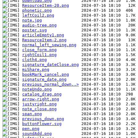
download.png
ResourceItem-20.png
phonetic.png
leftCoil2.png
note.jpg
audio-tree.png
poster.svg
articleEmpty1.png
ResourceItem-2.png
normal_left_sewing.png
close_form.png
rightCoil1.png
cloth4.png
signature_dateClose.png
miShare.png
bookMark_cancel.png
signature_date.png
previous_normal_down..>
noteUndo.png
catalog_drag.png
arrow-right.png
justyright.png
note_close.png
span.png
previous_down.png
buttonFlower.svg
pen.png
soundAdd.png