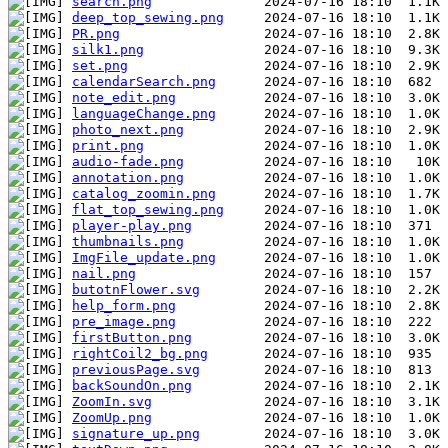
search.png
deep_top_sewing.png
PR.png
silk1.png
set.png
calendarSearch.png
note_edit.png
languageChange.png
photo_next.png
print.png
audio-fade.png
annotation.png
catalog_zoomin.png
flat_top_sewing.png
player-play.png
thumbnails.png
ImgFile_update.png
nail.png
butotnFlower.svg
help_form.png
pre_image.png
firstButton.png
rightCoil2_bg.png
previousPage.svg
backSoundOn.png
ZoomIn.svg
ZoomUp.png
signature_up.png