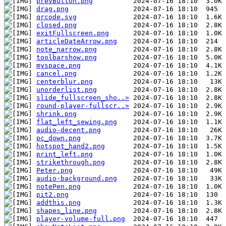
prevButton.png
drag.png
qrcode.svg
closed.png
exitFullscreen.png
articleDateArrow.png
note_narrow.png
toolbarshow.png
myspace.png
cancel.png
centerblur.png
unorderlist.png
slide_fullscreen_sho..>
round-player-fullscr..>
shrink.png
flat_left_sewing.png
audio-decent.png
pc_down.png
hotspot_hand2.png
print_left.png
strikethrough.png
Peter.png
audio-background.png
notePen.png
pit2.png
addthis.png
shapes_line.png
player-volume-full.png