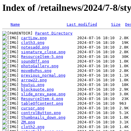
Index of /retailnews/2024/7-8/sty
Name
Last modified
Size
De
Parent Directory
cartLow.png
cloth3.png
notesadd.png
signature_close.png
ResourceItem-5.png
soundOff.png
photoGallery.png
moveByPos.png
previous_normal.png
arrow22.png
houtui.png
blockquote.png
slide_prev_page.png
ResourceItem-4.png
tableOfContent.png
cursor.png
controlButton.png
thumbnails_down.png
ZM.png
cloth2.png