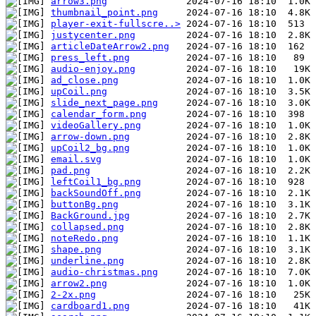
arrow3.png
thumbnail_point.png
player-exit-fullscre..>
justycenter.png
articleDateArrow2.png
press_left.png
audio-enjoy.png
ad_close.png
upCoil.png
slide_next_page.png
calendar_form.png
videoGallery.png
arrow-down.png
upCoil2_bg.png
email.svg
pad.png
leftCoil1_bg.png
backSoundOff.png
buttonBg.png
BackGround.jpg
collapsed.png
noteRedo.png
shape.png
underline.png
audio-christmas.png
arrow2.png
2-2x.png
cardboard1.png