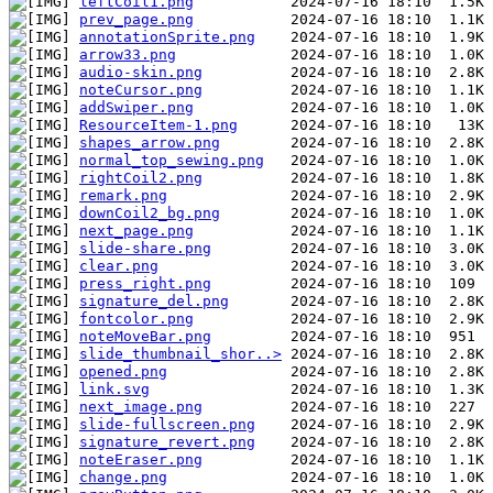
leftCoil1.png
prev_page.png
annotationSprite.png
arrow33.png
audio-skin.png
noteCursor.png
addSwiper.png
ResourceItem-1.png
shapes_arrow.png
normal_top_sewing.png
rightCoil2.png
remark.png
downCoil2_bg.png
next_page.png
slide-share.png
clear.png
press_right.png
signature_del.png
fontcolor.png
noteMoveBar.png
slide_thumbnail_shor..>
opened.png
link.svg
next_image.png
slide-fullscreen.png
signature_revert.png
noteEraser.png
change.png