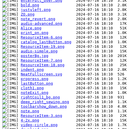
enterFull_over.png
bold.png
justyleft.png
ZO.png
note_revert.png
audio-advanced.png
Alice.png
print_on.png
ResourceItem-6.png
catalog_lastButton.png
ResourceItem-19.png
audio-simple.png
posterBg.jpg
ResourceItem-7.png
ResourceItem-18.png
indent.png
NeatFullscreen.svg
progress.png
lastButton.png
cloth1.png
noteExit.png
rightCoil1_bg.png
deep_right_sewing.png
toolbarshow_down.png
note.png
ResourceItem-3.png
4-2x.png
video-circle.png