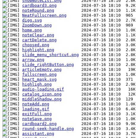
showNoteList.png
cardboard3.png
noteRound.png
NeatFullscreen.png
digg.svg
ZoomDown.png
home.png
noteClear.png
cartDelete.png
choosed.png
highlight.png
slide_menu_shortcut.png
arrow.png
slide_rightButton.png
articleEmpty.png
fullscreen.png
heart_mask.svg
highligh.png
audio-loading.gif
catalog_icon.png
middleShadow.png
noteAdd.png
loading.gif
exitFull.png
noteSave.png
cardboard2.png
round-seek-handle.png
assistant.png