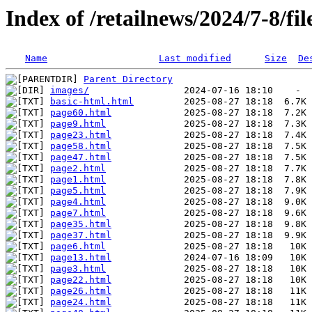
Index of /retailnews/2024/7-8/fil
Name
Last modified
Size
De
Parent Directory
images/
basic-html.html
page60.html
page9.html
page23.html
page58.html
page47.html
page2.html
page1.html
page5.html
page4.html
page7.html
page35.html
page37.html
page6.html
page13.html
page3.html
page22.html
page26.html
page24.html