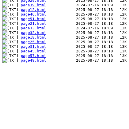
page29.html
page39.html
page12.html
page46.html
page51.html
page21.html
page33.html
page32.html
page18.html
page25.html
page31.html
page45.html
page57.html
page49.html