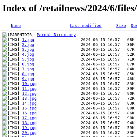
Index of /retailnews/2024/6/file
Name
Last modified
Size
De
Parent Directory
1.jpg
2.jpg
3.jpg
4.jpg
5.jpg
6.jpg
7.jpg
8.jpg
9.jpg
10.jpg
11.jpg
12.jpg
13.jpg
14.jpg
15.jpg
16.jpg
17.jpg
18.jpg
19.jpg
20.jpg