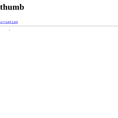
s/thumb
scription