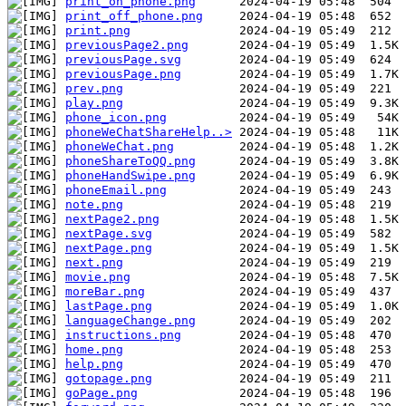
print_on_phone.png
print_off_phone.png
print.png
previousPage2.png
previousPage.svg
previousPage.png
prev.png
play.png
phone_icon.png
phoneWeChatShareHelp..>
phoneWeChat.png
phoneShareToQQ.png
phoneHandSwipe.png
phoneEmail.png
note.png
nextPage2.png
nextPage.svg
nextPage.png
next.png
movie.png
moreBar.png
lastPage.png
languageChange.png
instructions.png
home.png
help.png
gotopage.png
goPage.png