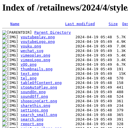
Index of /retailnews/2024/4/styl
Name
Last modified
Size
De
Parent Directory
youtubeplay.png
youtubeLogo.png
youku.png
wechat.svg
vimeoplay.png
vimeoLogo.png
vQQ.png
thumbnails.png
text.png
tel.png
tableOfContent.png
stopAutoPlay.png
soundOn.png
soundOff.png
shoppingCart.png
sharethis.png
settings.png
search_small.png
search.png
report.png