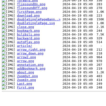
forward.png
flipsoundOn.png
flipsoundOff.png
firstPage.png
download.png
doubleSinglePageBann..>
doubleSinglePage.svg
close.png
bookmark.png
bilibili.png
backward.png
autoPlay.png
article/
arrow_right.png
arrow_down.png
arrow2.png
arrow.png
annotation.png
addBookmark.png
about.png
ZoomOut.png
ZoomIn.png
Last.png
First.png