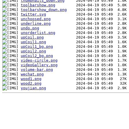
thumbnails_down.png
toolbarshow.png
toolbarshow_down.png
twitter.svg
unchoosed.png
underline.png
undo.png
unorderlist.png
upCoil.png
upCoil1.png
upCoil1_bg.png
upCoil2.png
upCoil2_bg.png
video-circle.png
videoGallery.png
volume-bar.png
wechat.png
wood1.png
wood2.png
youjian.png