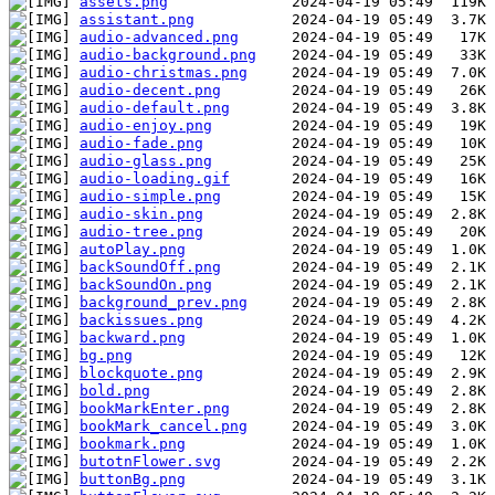
assets.png
assistant.png
audio-advanced.png
audio-background.png
audio-christmas.png
audio-decent.png
audio-default.png
audio-enjoy.png
audio-fade.png
audio-glass.png
audio-loading.gif
audio-simple.png
audio-skin.png
audio-tree.png
autoPlay.png
backSoundOff.png
backSoundOn.png
background_prev.png
backissues.png
backward.png
bg.png
blockquote.png
bold.png
bookMarkEnter.png
bookMark_cancel.png
bookmark.png
butotnFlower.svg
buttonBg.png