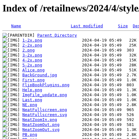
Index of /retailnews/2024/4/style
Name
Last modified
Size
De
Parent Directory
1-2x.png
2-2x.png
2.png
3-2x.png
4-2x.png
5-2x.png
Alice.png
BackGround.jpg
First.png
FlipBookPlugins.png
Help.png
ImgFile_update.png
Last.png
NE.png
NeatFullscreen.png
NeatFullscreen.svg
NeatZoomIn.png
NeatZoomOut.png
NeatZoomOut.svg
PB.png