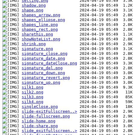
setting.png
shadow.png
shape.png
shapes_arrow.png
shapes_ellipse.png
shapes_line.png
shapes_rect.png
sharethis.png
showNoteList.png
shrink.png
signature.png
signature_close.png
signature_date.png
signature_dateClose.png
signature_del.png
signature_down.png
signature_revert.png
signature_up.png
silk1.png
silk2.png
silk3.png
silk4.png
singleClose.png
slide-exitFullscreen..>
slide-fullscreen.png
slide-home.png
slide-share.png
slide_exitfullscreen..>