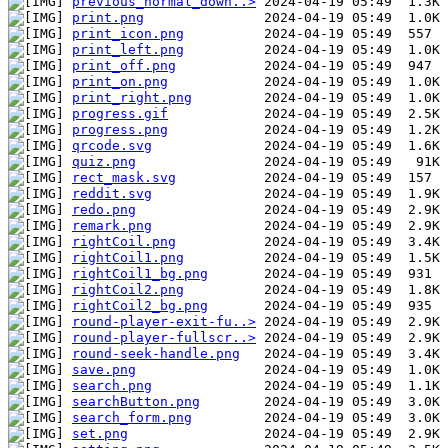
previous_normal_down..>
print.png
print_icon.png
print_left.png
print_off.png
print_on.png
print_right.png
progress.gif
progress.png
qrcode.svg
quiz.png
rect_mask.svg
reddit.svg
redo.png
remark.png
rightCoil.png
rightCoil1.png
rightCoil1_bg.png
rightCoil2.png
rightCoil2_bg.png
round-player-exit-fu..>
round-player-fullscr..>
round-seek-handle.png
save.png
search.png
searchButton.png
search_form.png
set.png