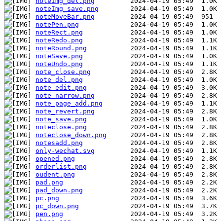
noteImg_del.png
noteImg_save.png
noteMoveBar.png
notePen.png
noteRect.png
noteRedo.png
noteRound.png
noteSave.png
noteUndo.png
note_close.png
note_del.png
note_edit.png
note_narrow.png
note_page_add.png
note_revert.png
note_save.png
noteclose.png
noteclose_down.png
notesadd.png
only-wechat.svg
opened.png
orderlist.png
oudent.png
pad.png
pad_down.png
pc.png
pc_down.png
pen.png