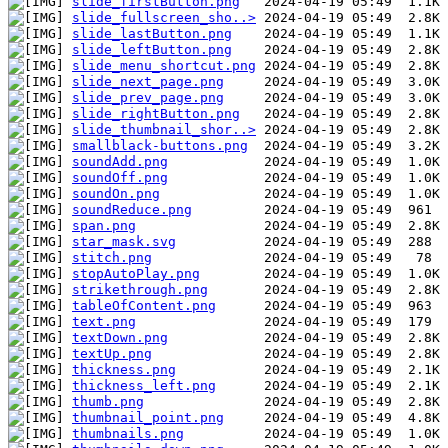
slide_firstButton.png
slide_fullscreen_sho..>
slide_lastButton.png
slide_leftButton.png
slide_menu_shortcut.png
slide_next_page.png
slide_prev_page.png
slide_rightButton.png
slide_thumbnail_shor..>
smallblack-buttons.png
soundAdd.png
soundOff.png
soundOn.png
soundReduce.png
span.png
star_mask.svg
stitch.png
stopAutoPlay.png
strikethrough.png
tableOfContent.png
text.png
textDown.png
textUp.png
thickness.png
thickness_left.png
thumb.png
thumbnail_point.png
thumbnails.png