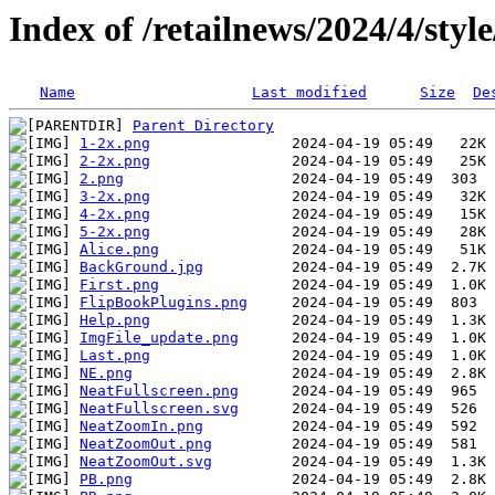
Index of /retailnews/2024/4/style
Name
Last modified
Size
De
Parent Directory
1-2x.png
2-2x.png
2.png
3-2x.png
4-2x.png
5-2x.png
Alice.png
BackGround.jpg
First.png
FlipBookPlugins.png
Help.png
ImgFile_update.png
Last.png
NE.png
NeatFullscreen.png
NeatFullscreen.svg
NeatZoomIn.png
NeatZoomOut.png
NeatZoomOut.svg
PB.png