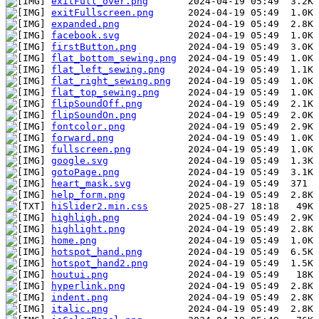
exitFull_over.png
exitFullscreen.png
expanded.png
facebook.svg
firstButton.png
flat_bottom_sewing.png
flat_left_sewing.png
flat_right_sewing.png
flat_top_sewing.png
flipSoundOff.png
flipSoundOn.png
fontcolor.png
forward.png
fullscreen.png
google.svg
gotoPage.png
heart_mask.svg
help_form.png
hiSlider2.min.css
highligh.png
highlight.png
home.png
hotspot_hand.png
hotspot_hand2.png
houtui.png
hyperlink.png
indent.png
italic.png