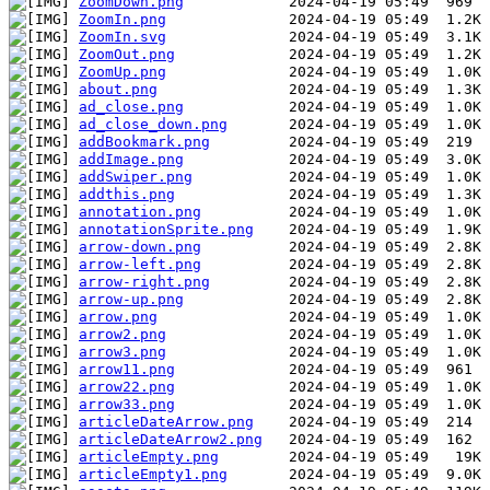
ZoomDown.png
ZoomIn.png
ZoomIn.svg
ZoomOut.png
ZoomUp.png
about.png
ad_close.png
ad_close_down.png
addBookmark.png
addImage.png
addSwiper.png
addthis.png
annotation.png
annotationSprite.png
arrow-down.png
arrow-left.png
arrow-right.png
arrow-up.png
arrow.png
arrow2.png
arrow3.png
arrow11.png
arrow22.png
arrow33.png
articleDateArrow.png
articleDateArrow2.png
articleEmpty.png
articleEmpty1.png