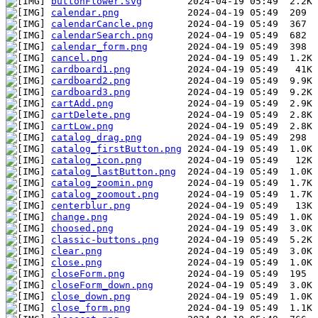
buttonFlower.svg
calendar.png
calendarCancle.png
calendarSearch.png
calendar_form.png
cancel.png
cardboard1.png
cardboard2.png
cardboard3.png
cartAdd.png
cartDelete.png
cartLow.png
catalog_drag.png
catalog_firstButton.png
catalog_icon.png
catalog_lastButton.png
catalog_zoomin.png
catalog_zoomout.png
centerblur.png
change.png
choosed.png
classic-buttons.png
clear.png
close.png
closeForm.png
closeForm_down.png
close_down.png
close_form.png