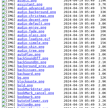
assets.png
assistant.png
audio-advanced.png
audio-background.png
audio-christmas.png
audio-decent.png
audio-default.png
audio-enjoy.png
audio-fade.png
audio-glass.png
audio-loading.gif
audio-simple.png
audio-skin.png
audio-tree.png
autoPlay.png
backSoundOff.png
backSoundOn.png
background_prev.png
backissues.png
backward.png
bg.png
blockquote.png
bold.png
bookMarkEnter.png
bookMark_cancel.png
bookmark.png
butotnFlower.svg
buttonBg.png