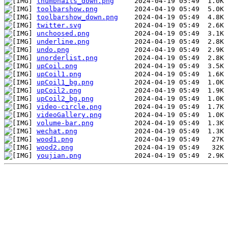
thumbnails_down.png
toolbarshow.png
toolbarshow_down.png
twitter.svg
unchoosed.png
underline.png
undo.png
unorderlist.png
upCoil.png
upCoil1.png
upCoil1_bg.png
upCoil2.png
upCoil2_bg.png
video-circle.png
videoGallery.png
volume-bar.png
wechat.png
wood1.png
wood2.png
youjian.png