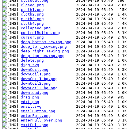
closecat.png
closed.png
cloth1.png
cloth2.png
cloth3.png
cloth4.png
collapsed.png
controlButton.png
cursor.png
deep_bottom_sewing.png
deep_left_sewing.png
deep_right_sewing.png
deep_top_sewing.png
delete.png
digg.svg
downCoil.png
downCoil1.png
downCoil1_bg.png
downCoil2.png
downCoil2_bg.png
download.png
drag.png
edit.png
email.svg
emailButton.png
enterFull.png
enterFull_over.png
exitFull.png