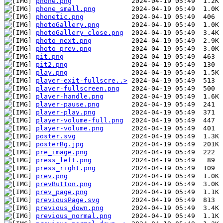
phone.png
phone_small.png
phonetic.png
photoGallery.png
photoGallery_close.png
photo_next.png
photo_prev.png
pit.png
pit2.png
play.png
player-exit-fullscre..>
player-fullscreen.png
player-handle.png
player-pause.png
player-play.png
player-volume-full.png
player-volume.png
poster.svg
posterBg.jpg
pre_image.png
press_left.png
press_right.png
prev.png
prevButton.png
prev_page.png
previousPage.svg
previous_down.png
previous_normal.png