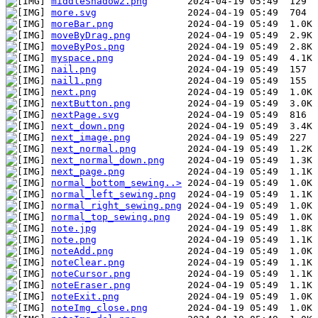
middleShadow2.png
more.svg
moreBar.png
moveByDrag.png
moveByPos.png
myspace.png
nail.png
nail1.png
next.png
nextButton.png
nextPage.svg
next_down.png
next_image.png
next_normal.png
next_normal_down.png
next_page.png
normal_bottom_sewing..>
normal_left_sewing.png
normal_right_sewing.png
normal_top_sewing.png
note.jpg
note.png
noteAdd.png
noteClear.png
noteCursor.png
noteEraser.png
noteExit.png
noteImg_close.png