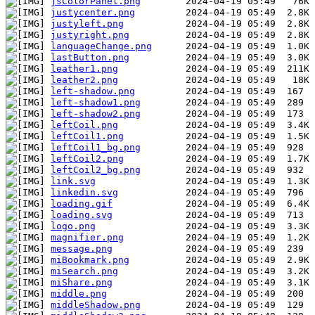
jsColorPanel.png
justycenter.png
justyleft.png
justyright.png
languageChange.png
lastButton.png
leather1.png
leather2.png
left-shadow.png
left-shadow1.png
left-shadow2.png
leftCoil.png
leftCoil1.png
leftCoil1_bg.png
leftCoil2.png
leftCoil2_bg.png
link.svg
linkedin.svg
loading.gif
loading.svg
logo.png
magnifier.png
message.png
miBookmark.png
miSearch.png
miShare.png
middle.png
middleShadow.png