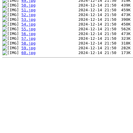
49.jpg
50.jpg
51.jpg
52.jpg
53.jpg
54.jpg
55.jpg
56.jpg
57.jpg
58.jpg
59.jpg
60.jpg