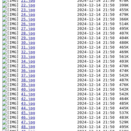
21.jpg
22.jpg
23.jpg
24.jpg
25.jpg
26.jpg
27.jpg
28.jpg
29.jpg
30.jpg
31.jpg
32.jpg
33.jpg
34.jpg
35.jpg
36.jpg
37.jpg
38.jpg
39.jpg
40.jpg
41.jpg
42.jpg
43.jpg
44.jpg
45.jpg
46.jpg
47.jpg
48.jpg