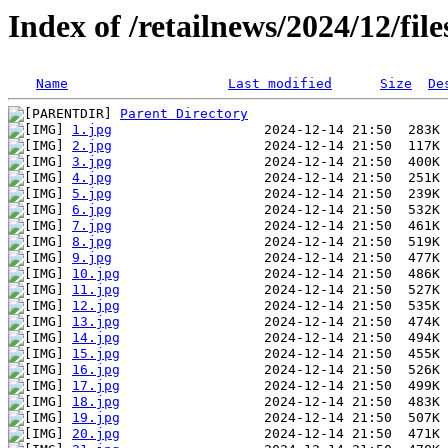
Index of /retailnews/2024/12/file
Name
Last modified
Size
De
Parent Directory
1.jpg
2.jpg
3.jpg
4.jpg
5.jpg
6.jpg
7.jpg
8.jpg
9.jpg
10.jpg
11.jpg
12.jpg
13.jpg
14.jpg
15.jpg
16.jpg
17.jpg
18.jpg
19.jpg
20.jpg