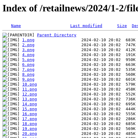
Index of /retailnews/2024/1-2/fil
Name
Last modified
Size
De
Parent Directory
1.png
2.png
3.png
4.png
5.png
6.png
7.png
8.png
9.png
10.png
11.png
12.png
13.png
14.png
15.png
16.png
17.png
18.png
19.png
20.png