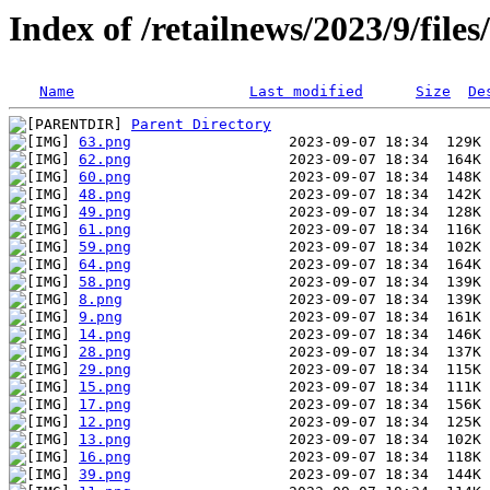
Index of /retailnews/2023/9/file
Name
Last modified
Size
De
Parent Directory
63.png
62.png
60.png
48.png
49.png
61.png
59.png
64.png
58.png
8.png
9.png
14.png
28.png
29.png
15.png
17.png
12.png
13.png
16.png
39.png