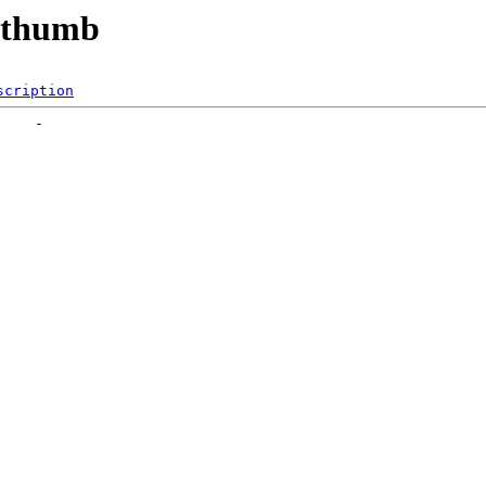
s/thumb
scription