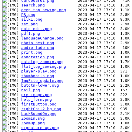
cardboard1.png
search.png
deep_top_sewing.png
PR.png
silk1.png
set.png
note_edit.png
pdf1.png
languageChange.png
photo_next.png
audio-fade.png
print.png
annotation.png
catalog_zoomin.png
flat_top_sewing.png
player-play.png
thumbnails.png
ImgFile_update.png
butotnFlower.svg
nail.png
pre_image.png
help_form.png
firstButton.png
rightCoil2_bg.png
backSoundOn.png
ZoomIn.svg
ZoomUp.png
signature_up.png