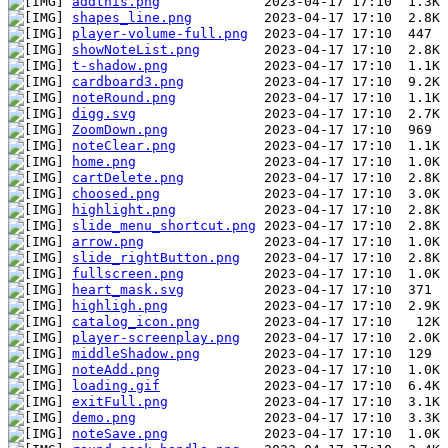
addthis.png
shapes_line.png
player-volume-full.png
showNoteList.png
t-shadow.png
cardboard3.png
noteRound.png
digg.svg
ZoomDown.png
noteClear.png
home.png
cartDelete.png
choosed.png
highlight.png
slide_menu_shortcut.png
arrow.png
slide_rightButton.png
fullscreen.png
heart_mask.svg
highligh.png
catalog_icon.png
player-screenplay.png
middleShadow.png
noteAdd.png
loading.gif
exitFull.png
demo.png
noteSave.png