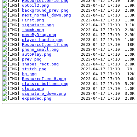
ResourceItem-16.png
upCoil2.png
background_prev.png
next_normal_down.png
First.png
signature.png
thumb.png
moveByDrag.png
player-handle.png
ResourceItem-17.png
phone_small.png
autoPlay.png
prev.png
shapes_rect.png
stitch.png
bg.png
ResourceItem-8.png
classic-buttons.png
close.png
signature_down.png
expanded.png