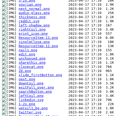
5-2x.png
youjian.png
next_normal.png
audio-glass.png
thickness.png
reddit.svg
left-shadow.png
rightCoil.png
print_icon.png
ResourceItem-13.png
singleClose.png
ResourceItem-12.png
nail1.png
edit.png
unchoosed.png
sharethis.png
closecat.png
ZD.png
slide_firstButton.png
next.png
downCoil.png
exitFull_over.png
searchButton.png
leftCoil.png
linkedin.svg
1-2x.png
upCoil1_bg.png
twitter.svg