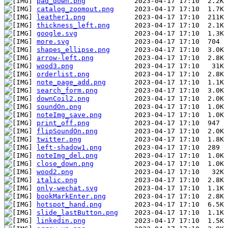
pad_down.png
catalog_zoomout.png
leather1.png
thickness_left.png
google.svg
more.svg
shapes_ellipse.png
arrow-left.png
wood3.png
orderlist.png
note_page_add.png
search_form.png
downCoil2.png
soundOn.png
noteImg_save.png
print_off.png
flipSoundOn.png
twitter.png
left-shadow1.png
noteImg_del.png
close_down.png
wood2.png
italic.png
only-wechat.svg
bookMarkEnter.png
hotspot_hand.png
slide_lastButton.png
linkedin.png