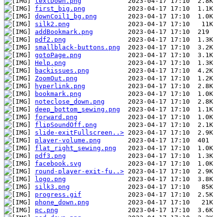
textDown.png
first_big.png
downCoil1_bg.png
silk2.png
addBookmark.png
pdf2.png
smallblack-buttons.png
gotoPage.png
Help.png
backissues.png
ZoomOut.png
hyperlink.png
bookmark.png
noteclose_down.png
deep_bottom_sewing.png
forward.png
flipSoundOff.png
slide-exitFullscreen..>
player-volume.png
flat_right_sewing.png
pdf3.png
facebook.svg
round-player-exit-fu..>
logo.png
silk3.png
progress.gif
phone_down.png
pc.png