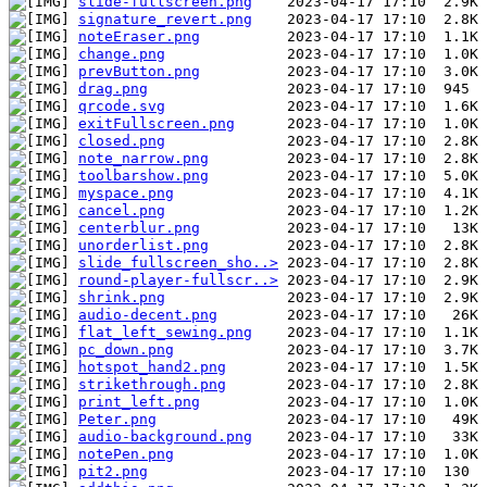
slide-fullscreen.png
signature_revert.png
noteEraser.png
change.png
prevButton.png
drag.png
qrcode.svg
exitFullscreen.png
closed.png
note_narrow.png
toolbarshow.png
myspace.png
cancel.png
centerblur.png
unorderlist.png
slide_fullscreen_sho..>
round-player-fullscr..>
shrink.png
audio-decent.png
flat_left_sewing.png
pc_down.png
hotspot_hand2.png
strikethrough.png
print_left.png
Peter.png
audio-background.png
notePen.png
pit2.png