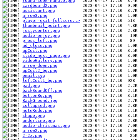
round-seek-handle.png
cardboard2.png
assistant.png
arrow3.png
player-exit-fullscre..>
thumbnail_point.png
justycenter.png
audio-enjoy.png
press_left.png
ad_close.png
upCoil.png
slide_next_page.png
videoGallery.png
arrow-down.png
upCoil2_bg.png
email.svg
leftCoil1_bg.png
pad.png
backSoundOff.png
buttonBg.png
BackGround.jpg
collapsed.png
noteRedo.png
shape.png
underline.png
audio-christmas.png
arrow2.png
2-2x.png