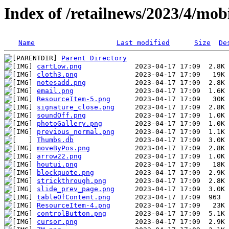
Index of /retailnews/2023/4/mobi
Name
Last modified
Size
De
Parent Directory
cartLow.png
cloth3.png
notesadd.png
email.png
ResourceItem-5.png
signature_close.png
soundOff.png
photoGallery.png
previous_normal.png
Thumbs.db
moveByPos.png
arrow22.png
houtui.png
blockquote.png
strickthrough.png
slide_prev_page.png
tableOfContent.png
ResourceItem-4.png
controlButton.png
cursor.png