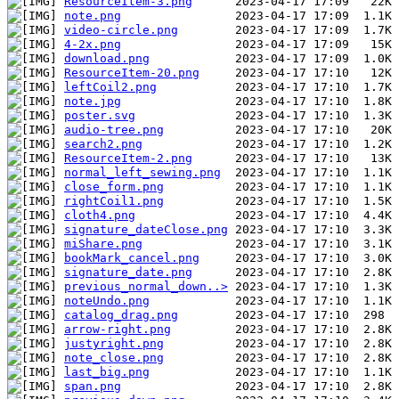
ResourceItem-3.png
note.png
video-circle.png
4-2x.png
download.png
ResourceItem-20.png
leftCoil2.png
note.jpg
poster.svg
audio-tree.png
search2.png
ResourceItem-2.png
normal_left_sewing.png
close_form.png
rightCoil1.png
cloth4.png
signature_dateClose.png
miShare.png
bookMark_cancel.png
signature_date.png
previous_normal_down..>
noteUndo.png
catalog_drag.png
arrow-right.png
justyright.png
note_close.png
last_big.png
span.png