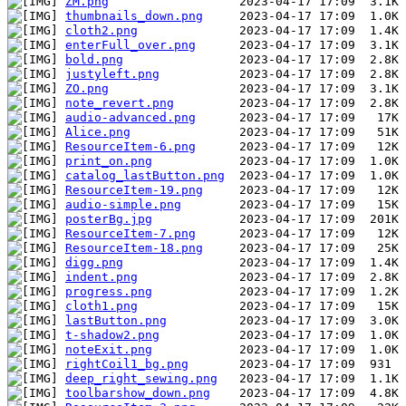
ZM.png
thumbnails_down.png
cloth2.png
enterFull_over.png
bold.png
justyleft.png
ZO.png
note_revert.png
audio-advanced.png
Alice.png
ResourceItem-6.png
print_on.png
catalog_lastButton.png
ResourceItem-19.png
audio-simple.png
posterBg.jpg
ResourceItem-7.png
ResourceItem-18.png
digg.png
indent.png
progress.png
cloth1.png
lastButton.png
t-shadow2.png
noteExit.png
rightCoil1_bg.png
deep_right_sewing.png
toolbarshow_down.png