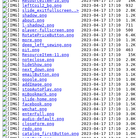
ResourceItem-10.png
leftCoil2_bg.png
slide_exitfullscreen..>
shadow.png
about.png
l-shadow2.png
player-fullscreen.png
RotatePriceButton.png
more.png
deep_left_sewing.png
pit.png
ResourceItem-11.png
noteclose.png
hideShow.png
next_down.png
emailButton.png
google.png
addImage.png
stopAutoPlay.png
miBookmark.png
slide-home.png
facebook.png
wechat.png
enterFull.png
audio-default.png
closeForm.png
redo.png
catalog_firstButton.png