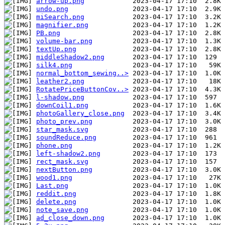
arrow-up.png
undo.png
miSearch.png
magnifier.png
PB.png
volume-bar.png
textUp.png
middleShadow2.png
silk4.png
normal_bottom_sewing..>
leather2.png
RotatePriceButtonCov..>
l-shadow.png
downCoil1.png
photoGallery_close.png
photo_prev.png
star_mask.svg
soundReduce.png
phone.png
left-shadow2.png
rect_mask.svg
nextButton.png
wood1.png
Last.png
reddit.png
delete.png
note_save.png
ad_close_down.png