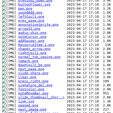
previous_down.png
buttonFlower.svg
pen.png
soundAdd.png
leftCoil1.png
prev_page.png
annotationSprite.png
arrow33.png
audio-skin.png
noteCursor.png
addSwiper.png
ResourceItem-1.png
shapes_arrow.png
rightCoil2.png
normal_top_sewing.png
remark.png
downCoil2_bg.png
next_page.png
slide-share.png
clear.png
press_right.png
signature_del.png
fontcolor.png
noteMoveBar.png
slide_thumbnail_shor..>
link.svg
opened.png
next_image.png