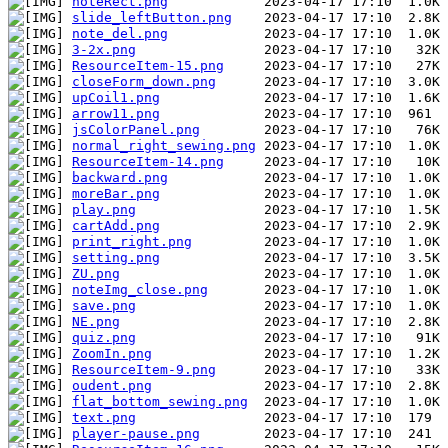
noteRect.png
slide_leftButton.png
note_del.png
3-2x.png
ResourceItem-15.png
closeForm_down.png
upCoil1.png
arrow11.png
jsColorPanel.png
normal_right_sewing.png
ResourceItem-14.png
backward.png
moreBar.png
play.png
cartAdd.png
print_right.png
setting.png
ZU.png
noteImg_close.png
save.png
NE.png
quiz.png
ZoomIn.png
ResourceItem-9.png
oudent.png
flat_bottom_sewing.png
text.png
player-pause.png